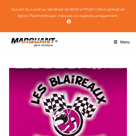
Ouvert du Lundi au Vendredi de 8h30 à 17h30
| Devis gratuit en
ligne | Paiements par chèques ou espèces uniquement.
Menu