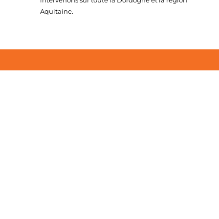
intervenons sur toute la Dordogne et la région
Aquitaine.