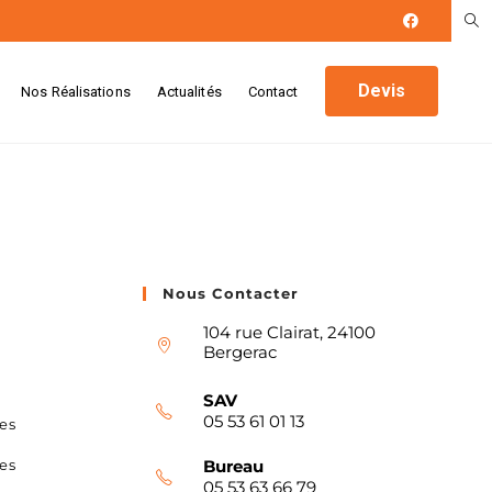
Devis
Nos Réalisations
Actualités
Contact
Nous Contacter
104 rue Clairat, 24100
Bergerac
SAV
05 53 61 01 13
es
es
Bureau
05 53 63 66 79