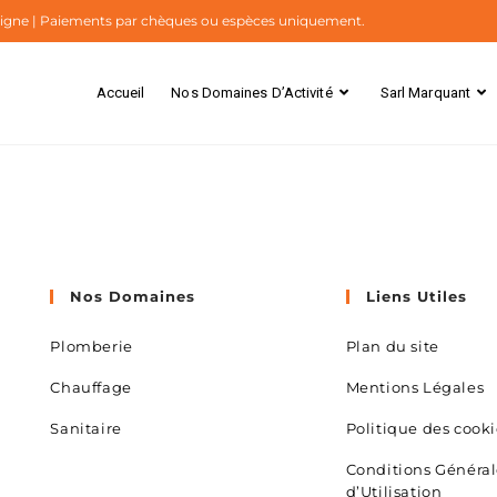
n ligne | Paiements par chèques ou espèces uniquement.
Accueil
Nos Domaines D’Activité
Sarl Marquant
Nos Domaines
Liens Utiles
Plomberie
Plan du site
Chauffage
Mentions Légales
Sanitaire
Politique des cooki
Conditions Général
d’Utilisation