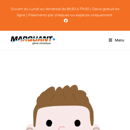
Ouvert du Lundi au Vendredi de 8h30 à 17h30
| Devis gratuit en
ligne | Paiements par chèques ou espèces uniquement.
Menu